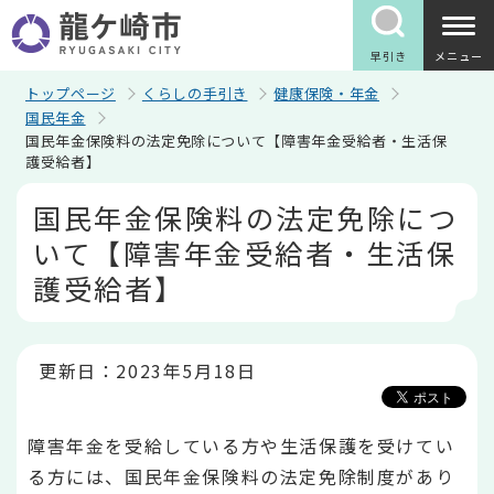
こ
の
ペ
早引き
メニュー
ー
ジ
トップページ
くらしの手引き
健康保険・年金
の
国民年金
先
国民年金保険料の法定免除について【障害年金受給者・生活保
頭
護受給者】
で
す
本
国民年金保険料の法定免除につ
文
こ
いて【障害年金受給者・生活保
こ
か
護受給者】
ら
更新日：2023年5月18日
障害年金を受給している方や生活保護を受けてい
る方には、国民年金保険料の法定免除制度があり