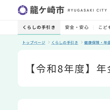
こ
の
ペ
ー
ジ
の
くらしの手引き
安全・安心
こど
先
頭
で
トップページ
くらしの手引き
健康保険・年
す
本
文
こ
【令和8年度】年
こ
か
ら