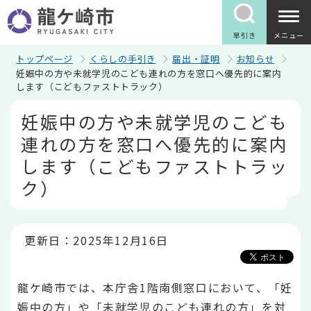
こ
の
ペ
早引き
メニュー
ー
ジ
トップページ
くらしの手引き
届出・証明
お知らせ
の
妊娠中の方や未就学児のこども連れの方を窓口へ優先的に案内
先
します（こどもファストトラック）
頭
で
本
妊娠中の方や未就学児のこども
す
文
こ
連れの方を窓口へ優先的に案内
こ
か
します（こどもファストトラッ
ら
ク）
更新日：2025年12月16日
龍ケ崎市では、本庁舎1階南側窓口において、「妊
娠中の方」や「未就学児のこども連れの方」を対