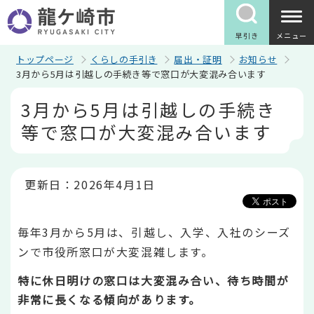
こ
の
ペ
早引き
メニュー
ー
ジ
トップページ
くらしの手引き
届出・証明
お知らせ
の
3月から5月は引越しの手続き等で窓口が大変混み合います
先
本
頭
3月から5月は引越しの手続き
文
で
こ
す
等で窓口が大変混み合います
こ
か
ら
更新日：2026年4月1日
毎年3月から5月は、引越し、入学、入社のシーズ
ンで市役所窓口が大変混雑します。
特に休日明けの窓口は大変混み合い、待ち時間が
非常に長くなる傾向があります。