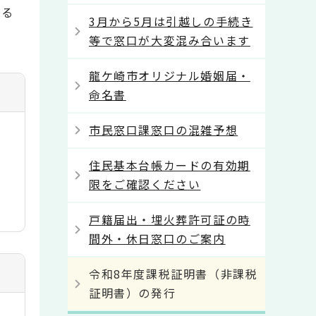
よる
3月から5月は引越しの手続き
等で窓口が大変混み合います
龍ケ崎市オリジナル婚姻届・
命名書
市民窓口課窓口の混雑予想
住民基本台帳カードの有効期
限をご確認ください
戸籍届出・埋火葬許可証の時
間外・休日窓口のご案内
令和8年度課税証明書（非課税
証明書）の発行