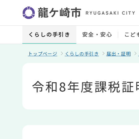
こ
の
ペ
ー
ジ
の
くらしの手引き
安全・安心
こど
先
頭
で
トップページ
くらしの手引き
届出・証明
す
本
文
こ
令和8年度課税証
こ
か
ら