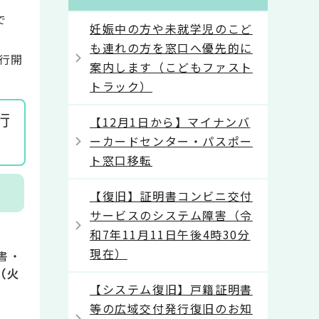
で
妊娠中の方や未就学児のこど
も連れの方を窓口へ優先的に
行開
案内します（こどもファスト
トラック）
行
【12月1日から】マイナンバ
ーカードセンター・パスポー
ト窓口移転
【復旧】証明書コンビニ交付
サービスのシステム障害（令
和7年11月11日午後4時30分
現在）
書・
（火
【システム復旧】戸籍証明書
等の広域交付発行復旧のお知