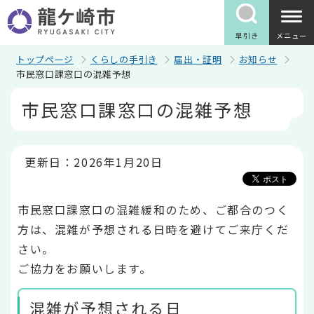
こ
の
ペ
早引き
メニュー
ー
ジ
トップページ
くらしの手引き
届出・証明
お知らせ
の
市民窓口課窓口の混雑予想
先
本
頭
市民窓口課窓口の混雑予想
文
で
こ
す
こ
か
ら
更新日：2026年1月20日
市民窓口課窓口の混雑緩和のため、ご都合のつく
方は、混雑が予想される日時を避けてご来庁くだ
さい。
ご協力をお願いします。
混雑が予想される日