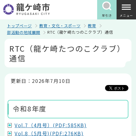
こ
の
ペ
早引き
メニュー
ー
ジ
トップページ
教育・文化・スポーツ
教育
の
RTC（龍ケ崎たつのこクラブ）通信
部活動の地域展開
先
頭
本
RTC（龍ケ崎たつのこクラブ）
で
文
す
こ
通信
こ
か
ら
更新日：2026年7月10日
令和8年度
Vol.7（4月号）(PDF:585KB)
Vol.8（5月号)(PDF:276KB)