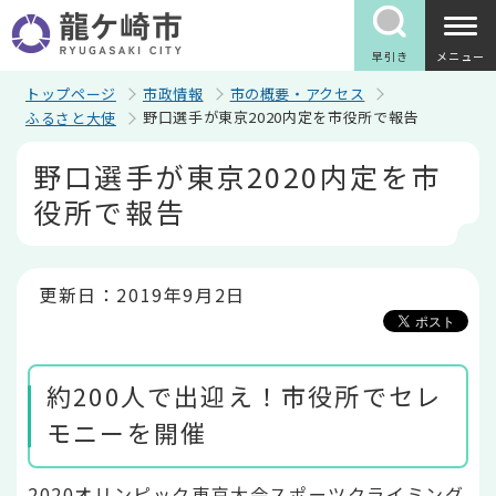
こ
の
ペ
早引き
メニュー
ー
ジ
トップページ
市政情報
市の概要・アクセス
の
野口選手が東京2020内定を市役所で報告
ふるさと大使
先
頭
本
野口選手が東京2020内定を市
で
文
す
こ
役所で報告
こ
か
ら
更新日：2019年9月2日
約200人で出迎え！市役所でセレ
モニーを開催
2020オリンピック東京大会スポーツクライミング