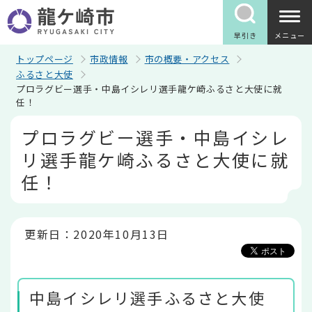
こ
の
ペ
早引き
メニュー
ー
ジ
トップページ
市政情報
市の概要・アクセス
の
ふるさと大使
先
プロラグビー選手・中島イシレリ選手龍ケ崎ふるさと大使に就
頭
任！
で
す
本
プロラグビー選手・中島イシレ
文
こ
リ選手龍ケ崎ふるさと大使に就
こ
か
任！
ら
更新日：2020年10月13日
中島イシレリ選手ふるさと大使