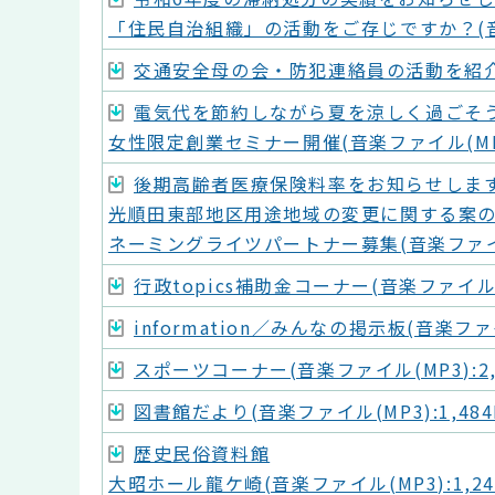
「住民自治組織」の活動をご存じですか？(音楽フ
交通安全母の会・防犯連絡員の活動を紹介します
電気代を節約しながら夏を涼しく過ごそ
女性限定創業セミナー開催(音楽ファイル(MP3)
後期高齢者医療保険料率をお知らせしま
光順田東部地区用途地域の変更に関する案
ネーミングライツパートナー募集(音楽ファイル(M
行政topics補助金コーナー(音楽ファイル(MP
information／みんなの掲示板(音楽ファイル
スポーツコーナー(音楽ファイル(MP3):2,2
図書館だより(音楽ファイル(MP3):1,484
歴史民俗資料館
大昭ホール龍ケ崎(音楽ファイル(MP3):1,24