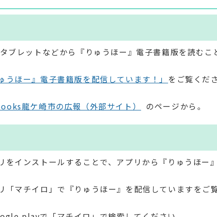
、タブレットなどから『りゅうほー』電子書籍版を読むこ
ゅうほー』電子書籍版を配信しています！」
をご覧くだ
i ebooks龍ケ崎市の広報（外部サイト）
のページから。
」
リをインストールすることで、アプリから『りゅうほー
リ「マチイロ」で『りゅうほー』を配信していますをご
Google playで「マチイロ」で検索してください。