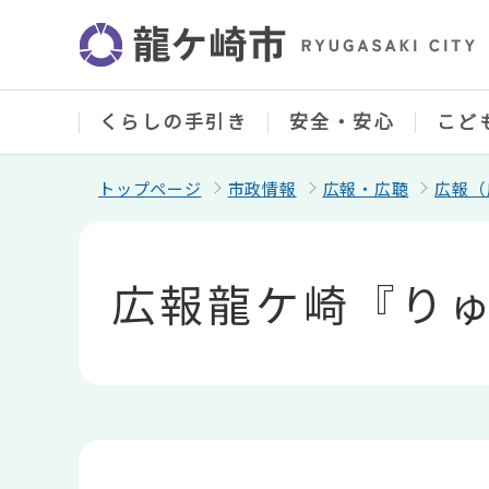
こ
の
ペ
ー
ジ
の
くらしの手引き
安全・安心
こど
先
頭
で
トップページ
市政情報
広報・広聴
広報（
す
本
文
こ
広報龍ケ崎『りゅ
こ
か
ら