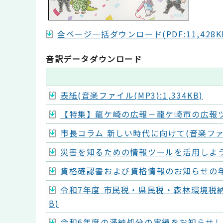
全ページ一括ダウンロード(PDF:11,428K
音訳データダウンロード
表紙(音楽ファイル(MP3):1,334KB)
【特集】龍ケ崎の広報－龍ケ崎市の広報ツール
市長コラム 新しい時代に向けて(音楽ファイル(
災害を知るための情報ツールを活用しよう！(音
資格確認書および資格情報のお知らせの年次更
令和7年度 市民税・県民税・森林環境税納税
B)
令和6年度の滞納処分の実績をお知らせ