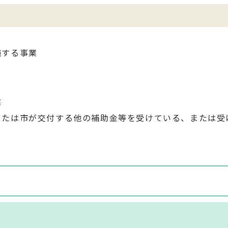
施する事業
業
または市が交付する他の補助金等を受けている、または受