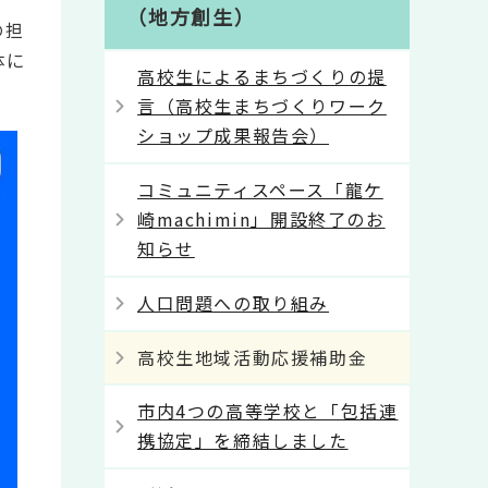
（地方創生）
の担
体に
高校生によるまちづくりの提
言（高校生まちづくりワーク
ショップ成果報告会）
コミュニティスペース「龍ケ
崎machimin」開設終了のお
知らせ
人口問題への取り組み
高校生地域活動応援補助金
市内4つの高等学校と「包括連
携協定」を締結しました