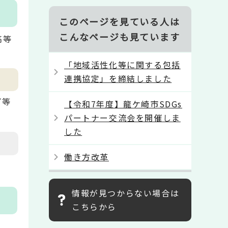
このページを見ている人は
こんなページも見ています
高等
「地域活性化等に関する包括
連携協定」を締結しました
プ等
【令和7年度】龍ケ崎市SDGs
パートナー交流会を開催しま
した
働き方改革
情報が見つからない場合は
こちらから