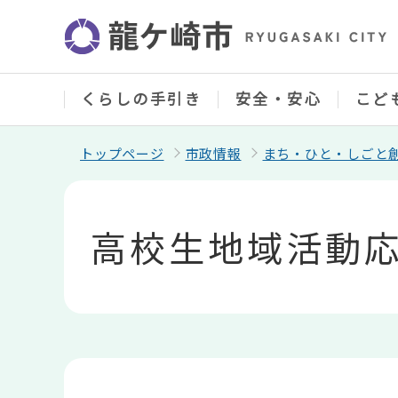
こ
の
ペ
ー
ジ
の
くらしの手引き
安全・安心
こど
先
頭
で
トップページ
市政情報
まち・ひと・しごと
す
本
文
こ
高校生地域活動
こ
か
ら