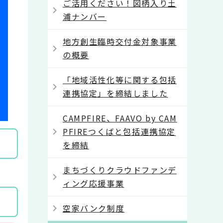
ご活用ください！図柄入り土
浦ナンバー
地方創生臨時交付金対象事業
の概要
「地域活性化等に関する包括
連携協定」を締結しました
CAMPFIRE、FAAVO by CAM
PFIREつくばと包括連携協定
を締結
まちづくりクラウドファンデ
ィング応援事業
空家バンク制度