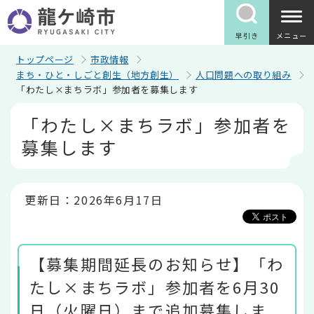
こ
の
ペ
早引き
メニュー
ー
ジ
トップページ
市政情報
の
まち・ひと・しごと創生（地方創生）
人口問題への取り組み
先
「わたし×まちラボ」参加者を募集します
頭
で
本
「わたし×まちラボ」参加者を
す
文
こ
募集します
こ
か
ら
更新日：2026年6月17日
【募集期間延長のお知らせ】「わ
たし×まちラボ」参加者を6月30
日（火曜日）まで追加募集しま