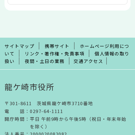
本
文
こ
こ
ま
で
サイトマップ
携帯サイト
ホームページ利用につ
いて
リンク・著作権・免責事項
個人情報の取り
扱い
夜間・土日の業務
交通アクセス
龍ケ崎市役所
〒301-8611 茨城県龍ケ崎市3710番地
電話
：
0297-64-1111
開庁時間
：
平日 午前9時から午後5時（祝日・年末年始
を除く）
法人番号
：2000020082082