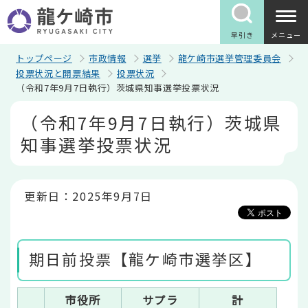
こ
の
ペ
早引き
メニュー
ー
ジ
トップページ
市政情報
選挙
龍ケ崎市選挙管理委員会
の
投票状況と開票結果
投票状況
先
（令和7年9月7日執行）茨城県知事選挙投票状況
頭
で
本
（令和7年9月7日執行）茨城県
す
文
こ
知事選挙投票状況
こ
か
ら
更新日：2025年9月7日
期日前投票【龍ケ崎市選挙区】
市役所
サプラ
計