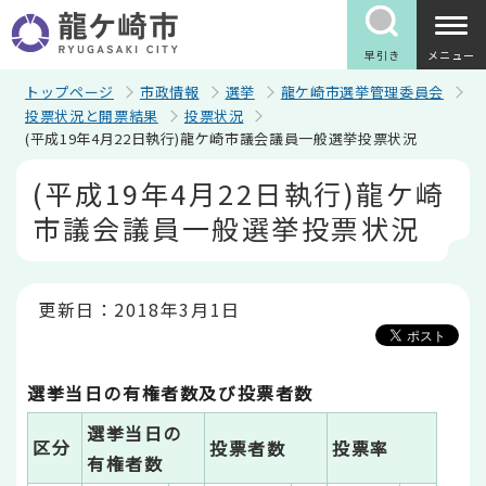
こ
の
ペ
早引き
メニュー
ー
ジ
トップページ
市政情報
選挙
龍ケ崎市選挙管理委員会
の
投票状況と開票結果
投票状況
先
(平成19年4月22日執行)龍ケ崎市議会議員一般選挙投票状況
頭
で
本
(平成19年4月22日執行)龍ケ崎
す
文
こ
市議会議員一般選挙投票状況
こ
か
ら
更新日：2018年3月1日
選挙当日の有権者数及び投票者数
選挙当日の
区分
投票者数
投票率
有権者数