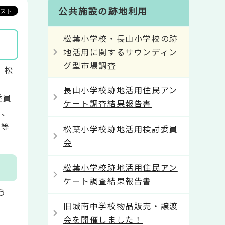
公共施設の跡地利用
松葉小学校・長山小学校の跡
地活用に関するサウンディン
グ型市場調査
、松
長山小学校跡地活用住民アン
委員
ケート調査結果報告書
め、
件等
松葉小学校跡地活用検討委員
会
松葉小学校跡地活用住民アン
ケート調査結果報告書
う
旧城南中学校物品販売・譲渡
会を開催しました！