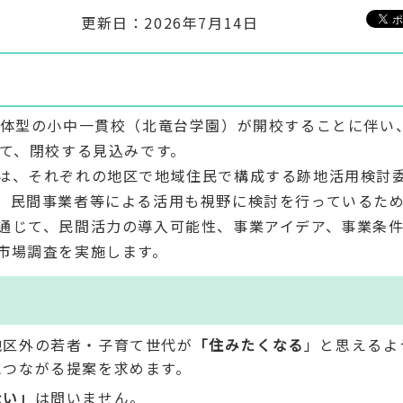
更新日：2026年7月14日
一体型の小中一貫校（北竜台学園）が開校することに伴い
って、閉校する見込みです。
は、それぞれの地区で地域住民で構成する跡地活用検討
、民間事業者等による活用も視野に検討を行っているた
通じて、民間活力の導入可能性、事業アイデア、事業条
市場調査を実施します。
地区外の若者・子育て世代が
「住みたくなる
」と思えるよ
につながる提案を求めます。
ない」
は問いません。