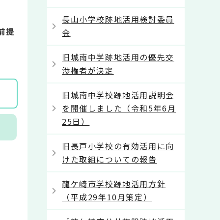
長山小学校跡地活用検討委員
前提
会
旧城南中学跡地活用の優先交
渉権者が決定
旧城南中学校跡地活用説明会
を開催しました（令和5年6月
25日）
旧長戸小学校の有効活用に向
けた取組についての報告
龍ケ崎市学校跡地活用方針
（平成29年10月策定）