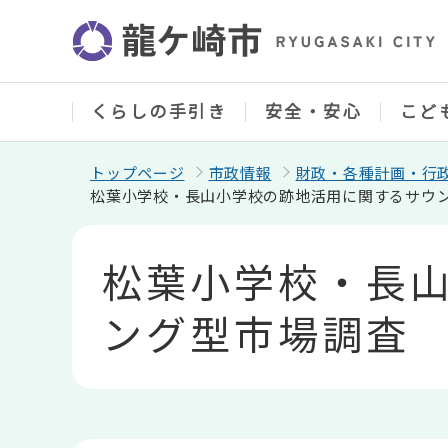
こ
の
ペ
ー
ジ
の
くらしの手引き
安全・安心
こど
先
頭
で
トップページ
市政情報
財政・各種計画・行
す
松葉小学校・長山小学校の跡地活用に関するサウ
本
文
松葉小学校・長
こ
こ
か
ング型市場調査
ら