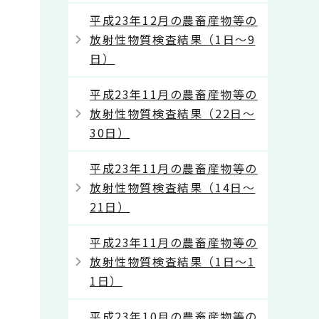
平成23年12月の農畜産物等の
放射性物質検査結果（1日～9
日）
平成23年11月の農畜産物等の
放射性物質検査結果（22日～
30日）
平成23年11月の農畜産物等の
放射性物質検査結果（14日～
21日）
平成23年11月の農畜産物等の
放射性物質検査結果（1日～1
1日）
平成23年10月の農畜産物等の