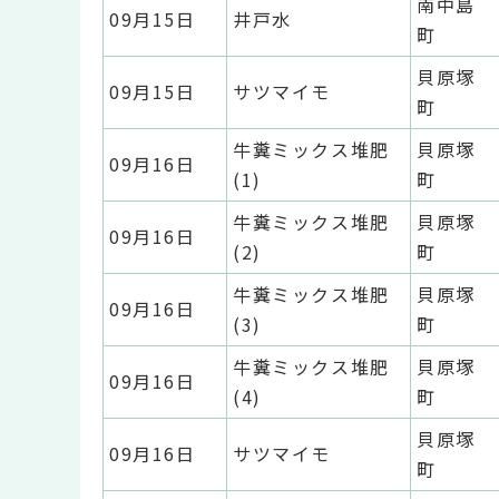
南中島
09月15日
井戸水
町
貝原塚
09月15日
サツマイモ
町
牛糞ミックス堆肥
貝原塚
09月16日
(1)
町
牛糞ミックス堆肥
貝原塚
09月16日
(2)
町
牛糞ミックス堆肥
貝原塚
09月16日
(3)
町
牛糞ミックス堆肥
貝原塚
09月16日
(4)
町
貝原塚
09月16日
サツマイモ
町