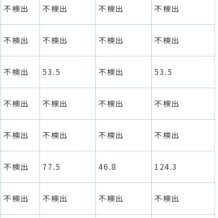
不検出
不検出
不検出
不検出
不検出
不検出
不検出
不検出
不検出
53.5
不検出
53.5
不検出
不検出
不検出
不検出
不検出
不検出
不検出
不検出
不検出
77.5
46.8
124.3
不検出
不検出
不検出
不検出