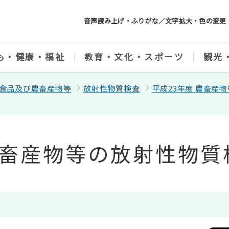
音声読み上げ・ふりがな／文字拡大・色の変更
も・健康・福祉
教育・文化・スポーツ
観光
食品及び農畜産物等
放射性物質検査
平成23年度 農畜産
農畜産物等の放射性物質