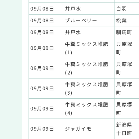
09月08日
井戸水
白羽
09月08日
ブルーベリー
松葉
09月08日
井戸水
馴馬町
牛糞ミックス堆肥
貝原塚
09月09日
(1)
町
牛糞ミックス堆肥
貝原塚
09月09日
(2)
町
牛糞ミックス堆肥
貝原塚
09月09日
(3)
町
牛糞ミックス堆肥
貝原塚
09月09日
(4)
町
新潟県
09月09日
ジャガイモ
十日町