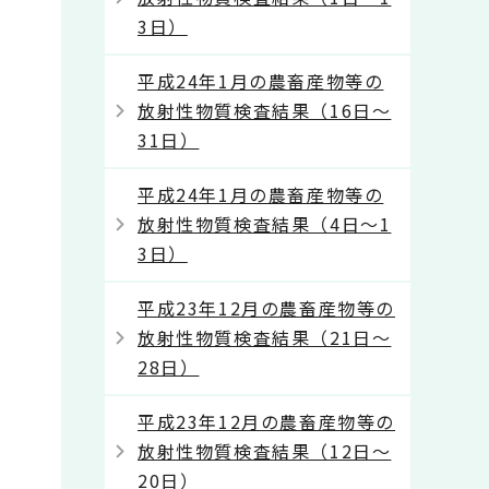
3日）
平成24年1月の農畜産物等の
放射性物質検査結果（16日～
31日）
平成24年1月の農畜産物等の
放射性物質検査結果（4日～1
3日）
平成23年12月の農畜産物等の
放射性物質検査結果（21日～
28日）
平成23年12月の農畜産物等の
放射性物質検査結果（12日～
20日）