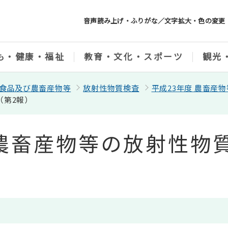
音声読み上げ・ふりがな／文字拡大・色の変更
も・健康・福祉
教育・文化・スポーツ
観光
食品及び農畜産物等
放射性物質検査
平成23年度 農畜産
（第2報）
の農畜産物等の放射性物