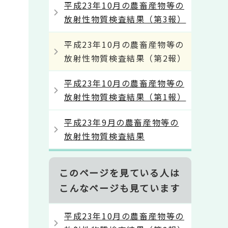
平成23年10月の農畜産物等の
放射性物質検査結果（第3報）
平成23年10月の農畜産物等の
放射性物質検査結果（第2報）
平成23年10月の農畜産物等の
放射性物質検査結果（第1報）
平成23年9月の農畜産物等の
放射性物質検査結果
このページを見ている人は
こんなページも見ています
平成23年10月の農畜産物等の