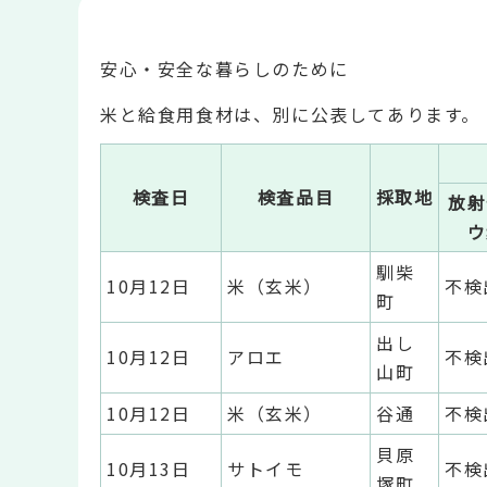
安心・安全な暮らしのために
米と給食用食材は、別に公表してあります。
検査日
検査品目
採取地
放射
ウ
馴柴
10月12日
米（玄米）
不検
町
出し
10月12日
アロエ
不検
山町
10月12日
米（玄米）
谷通
不検
貝原
10月13日
サトイモ
不検
塚町