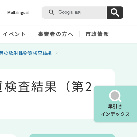
Multilingual
・イベント
事業者の方へ
市政情報
物等の放射性物質検査結果
質検査結果（第2
早引き
インデックス