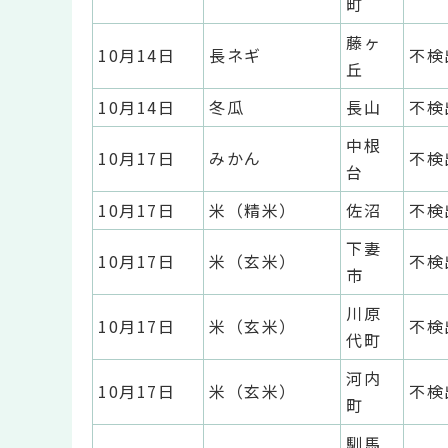
町
藤ヶ
10月14日
長ネギ
不検
丘
10月14日
冬瓜
長山
不検
中根
10月17日
みかん
不検
台
10月17日
米（精米）
佐沼
不検
下妻
10月17日
米（玄米）
不検
市
川原
10月17日
米（玄米）
不検
代町
河内
10月17日
米（玄米）
不検
町
馴馬