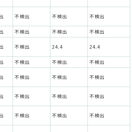
出
不検出
不検出
不検出
出
不検出
不検出
不検出
出
不検出
24.4
24.4
出
不検出
不検出
不検出
出
不検出
不検出
不検出
出
不検出
不検出
不検出
出
不検出
不検出
不検出