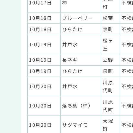
10月17日
柿
不検
町
10月18日
ブルーベリー
松葉
不検
10月18日
ひらたけ
泉町
不検
松ヶ
10月19日
井戸水
不検
丘
10月19日
長ネギ
立野
不検
10月19日
ひらたけ
泉町
不検
川原
10月20日
井戸水
不検
代町
川原
10月20日
落ち葉（柿）
不検
代町
大塚
10月20日
サツマイモ
不検
町