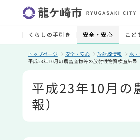
こ
の
ペ
ー
ジ
の
くらしの手引き
安全・安心
こど
先
頭
で
トップページ
安全・安心
放射線情報
水・
す
平成23年10月の農畜産物等の放射性物質検査結果
本
文
平成23年10月
こ
こ
か
報）
ら