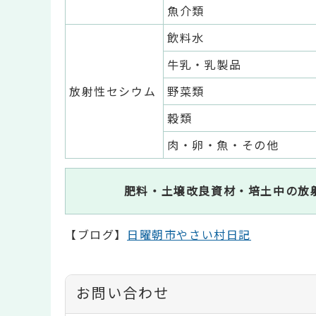
魚介類
飲料水
牛乳・乳製品
放射性セシウム
野菜類
穀類
肉・卵・魚・その他
肥料・土壌改良資材・培土中の放
【ブログ】
日曜朝市やさい村日記
お問い合わせ