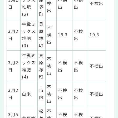
検
不検出
日
堆肥
塚
出
出
出
(2)
町
牛糞ミ
貝
不
3月2
ックス
原
不検
検
19.3
19.3
日
堆肥
塚
出
出
(3)
町
牛糞ミ
貝
不
3月2
ックス
原
不検
不検
検
不検出
日
堆肥
塚
出
出
出
(4)
町
不
3月2
市
不検
不検
白米
検
不検出
日
内
出
出
出
松
不
3月5
不検
不検
井戸水
ケ
検
不検出