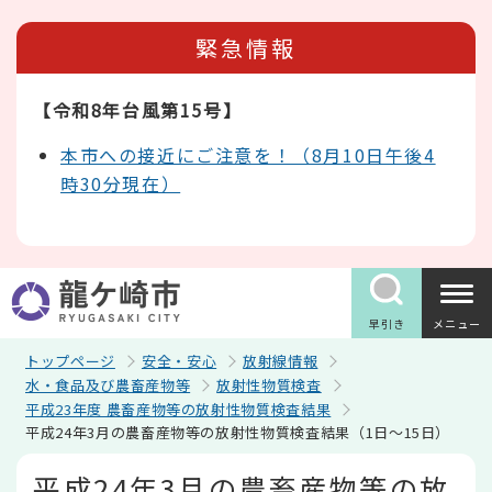
こ
の
緊急情報
ペ
ー
ジ
【令和8年台風第15号】
の
先
頭
本市への接近にご注意を！（8月10日午後4
で
時30分現在）
す
早引き
メニュー
トップページ
安全・安心
放射線情報
水・食品及び農畜産物等
放射性物質検査
平成23年度 農畜産物等の放射性物質検査結果
平成24年3月の農畜産物等の放射性物質検査結果（1日～15日）
本
平成24年3月の農畜産物等の放
文