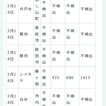
不
3月1
し
不検
不検
井戸水
検
不検出
4日
山
出
出
出
町
常
不
3月1
不検
不検
豚肉
総
検
不検出
4日
出
出
市
出
鉾
不
3月1
不検
不検
豚肉
田
検
不検出
4日
出
出
市
出
藤
不
3月1
シイタ
ヶ
検
935
680
1615
4日
ケ
岡
出
不
3月1
市
不検
不検
白米
検
不検出
4日
内
出
出
出