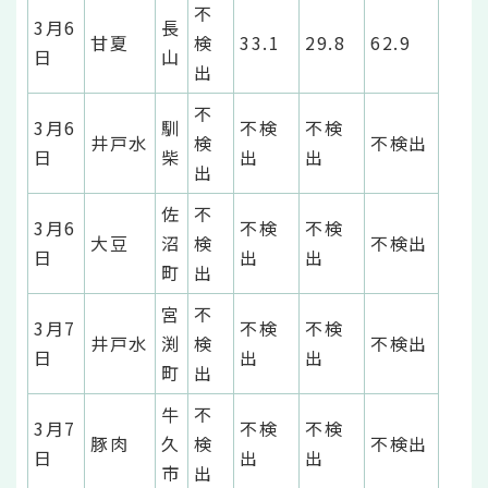
不
3月6
長
甘夏
検
33.1
29.8
62.9
日
山
出
不
3月6
馴
不検
不検
井戸水
検
不検出
日
柴
出
出
出
佐
不
3月6
不検
不検
大豆
沼
検
不検出
日
出
出
町
出
宮
不
3月7
不検
不検
井戸水
渕
検
不検出
日
出
出
町
出
牛
不
3月7
不検
不検
豚肉
久
検
不検出
日
出
出
市
出