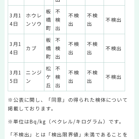
板
不
3月1
ホウレ
不検
不検
橋
検
不検出
4日
ンソウ
出
出
町
出
板
不
3月1
不検
不検
カブ
橋
検
不検出
4日
出
出
町
出
松
不
3月1
ニンジ
不検
不検
ケ
検
不検出
5日
ン
出
出
丘
出
※公表に関し、「同意」の得られた検体について
掲載しております。
※単位はBq/kg（ベクレル/キログラム）です。
「不検出」とは「検出限界値」未満であることを