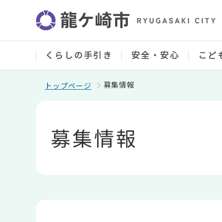
こ
の
ペ
ー
ジ
の
くらしの手引き
安全・安心
こど
先
頭
で
募集情報
トップページ
す
本
文
こ
募集情報
こ
か
ら