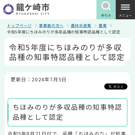
こ
の
ペ
早引き
メニュー
ー
ジ
トップページ
事業者の方へ
農林水産業
農業
の
令和5年度にちほみのりが多収品種の知事特認品種として認定
先
本
頭
令和5年度にちほみのりが多収
文
で
こ
す
品種の知事特認品種として認定
こ
か
ら
更新日：2024年7月5日
ちほみのりが多収品種の知事特認
品種として認定
令和5年8月21日付で、品種「ちほみのり」が知事