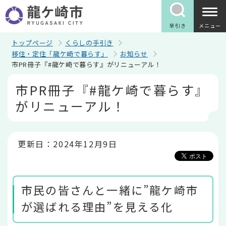
こ
の
ペ
早引き
メニュー
ー
ジ
トップページ
くらしの手引き
の
移住・定住「龍ケ崎で暮らす」
お知らせ
先
市PR冊子『#龍ケ崎で暮らす』がリニューアル！
頭
で
本
市PR冊子『#龍ケ崎で暮らす』
す
文
こ
がリニューアル！
こ
か
ら
更新日：2024年12月9日
市民の皆さんと一緒に”龍ケ崎市
が選ばれる理由”を見える化