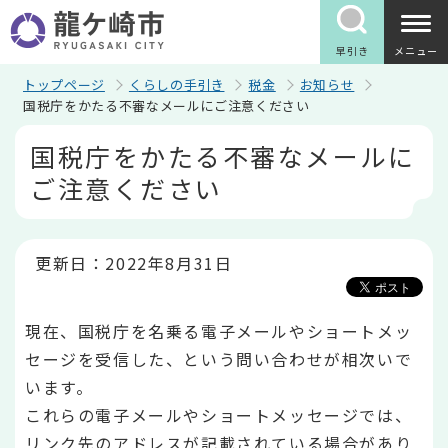
こ
の
ペ
早引き
メニュー
ー
ジ
トップページ
くらしの手引き
税金
お知らせ
の
国税庁をかたる不審なメールにご注意ください
先
本
頭
国税庁をかたる不審なメールに
文
で
こ
す
ご注意ください
こ
か
ら
更新日：2022年8月31日
現在、国税庁を名乗る電子メールやショートメッ
セージを受信した、という問い合わせが相次いで
います。
これらの電子メールやショートメッセージでは、
リンク先のアドレスが記載されている場合があり