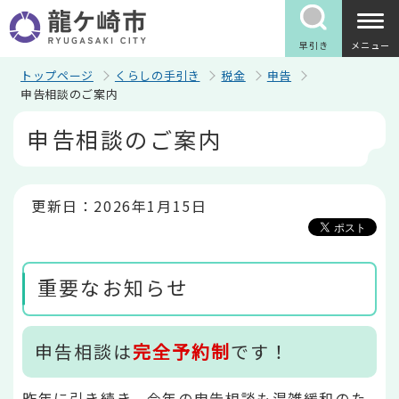
こ
の
ペ
早引き
メニュー
ー
ジ
トップページ
くらしの手引き
税金
申告
の
申告相談のご案内
先
本
頭
申告相談のご案内
文
で
こ
す
こ
か
ら
更新日：2026年1月15日
重要なお知らせ
申告相談は
完全予約制
です！
昨年に引き続き、今年の申告相談も混雑緩和のた