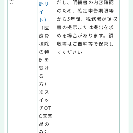
方
だし、明細書の内容確認
部サ
のため、確定申告期限等
イ
から5年間、税務署が領収
ト）
書の提示または提出を求
（医
める場合があります。領
療費
控除
収書はご自宅等で保管し
の特
てください
例を
受け
る
方）
※ス
イッ
チOT
C医薬
品の
み対