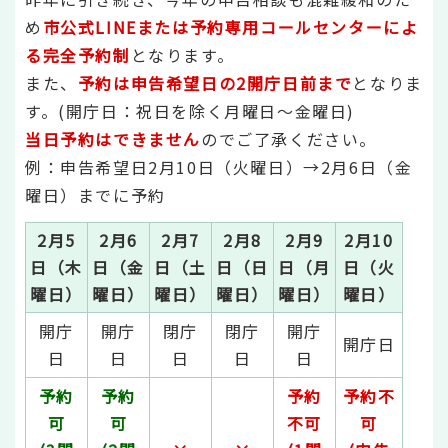
め
市公式LINEまたは予約専用コールセンターによ
る完全予約制
となります。
また、
予約は申告希望日の2開庁日前まで
となりま
す。(開庁日：祝日を除く月曜日～金曜日)
当日予約はできません
のでご了承ください。
例：申告希望日2月10日（火曜日）→2月6日（金
曜日）までに予約
2月5
2月6
2月7
2月8
2月9
2月10
日（木
日（金
日（土
日（日
日（月
日（火
曜日）
曜日）
曜日）
曜日）
曜日）
曜日）
開庁
開庁
閉庁
閉庁
開庁
開庁日
日
日
日
日
日
予約
予約
予約
予約不
可
可
不可
可