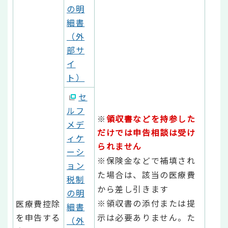
の明
細書
（外
部サ
イ
ト）
セ
ルフ
※
領収書などを持参した
メデ
だけでは申告相談は受け
ィケ
られません
ーシ
※保険金などで補填され
ョン
た場合は、該当の医療費
税制
から差し引きます
の明
※領収書の添付または提
医療費控除
細書
を申告する
示は必要ありません。た
（外