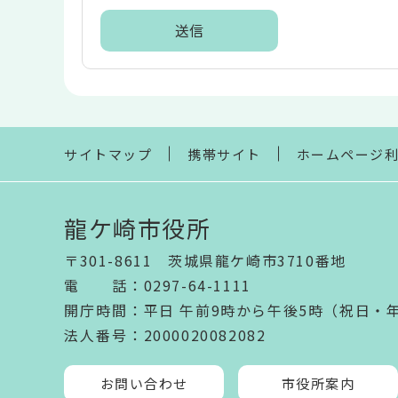
ア
本
文
こ
こ
ま
サイトマップ
携帯サイト
ホームページ
で
龍ケ崎市役所
〒301-8611 茨城県龍ケ崎市3710番地
電話
：
0297-64-1111
開庁時間
：
平日 午前9時から午後5時（祝日・
法人番号
：2000020082082
お問い合わせ
市役所案内