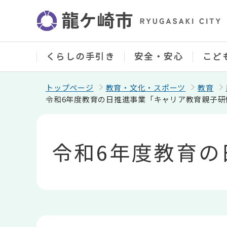
こ
の
ペ
ー
ジ
の
くらしの手引き
安全・安心
こど
先
頭
で
トップページ
教育・文化・スポーツ
教育
す
令和6年度教育の日推進事業「キャリア教育親子研
本
文
こ
令和6年度教育
こ
か
ら