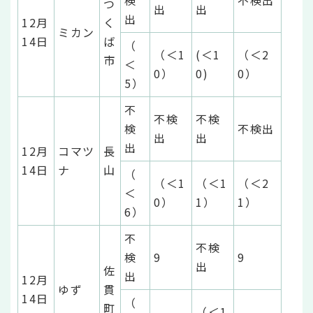
検
不検出
つ
出
出
出
12月
く
ミカン
14日
ば
（
（＜1
(＜1
（＜2
市
＜
0）
0)
0）
5）
不
不検
不検
検
不検出
出
出
出
12月
コマツ
長
14日
ナ
山
（
（＜1
（＜1
（＜2
＜
0）
1）
1）
6）
不
不検
検
9
9
出
佐
出
12月
ゆず
貫
14日
（
町
（＜1