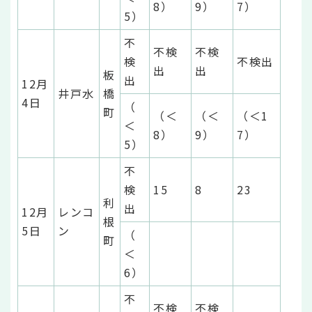
8）
9）
7）
5）
不
不検
不検
検
不検出
出
出
板
出
12月
井戸水
橋
4日
（
町
（＜
（＜
（＜1
＜
8）
9）
7）
5）
不
検
15
8
23
利
出
12月
レンコ
根
5日
ン
（
町
＜
6）
不
不検
不検