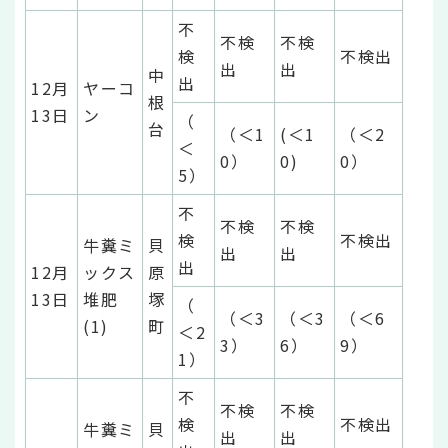
不
不検
不検
検
不検出
出
出
中
出
12月
ヤーコ
根
13日
ン
（
台
（＜1
(＜1
（＜2
＜
0）
0)
0）
5）
不
不検
不検
検
不検出
牛糞ミ
貝
出
出
出
12月
ックス
原
13日
堆肥
塚
（
（＜3
（＜3
（＜6
(1)
町
＜2
3）
6）
9）
1）
不
不検
不検
検
不検出
牛糞ミ
貝
出
出