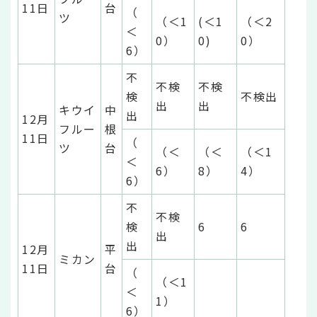
11日
台
（
ツ
（＜1
(＜1
（＜2
＜
0）
0)
0）
6）
不
不検
不検
検
不検出
出
出
キウイ
中
出
12月
フルー
根
11日
（
ツ
台
（＜
（＜
（＜1
＜
6）
8）
4）
6）
不
不検
検
6
6
出
出
12月
平
ミカン
11日
台
（
（＜1
＜
1）
6）