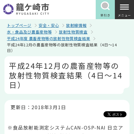
こ
の
ペ
早引き
メニュー
ー
ジ
トップページ
安全・安心
放射線情報
の
水・食品及び農畜産物等
放射性物質検査
先
平成24年度 農畜産物等の放射性物質検査結果
頭
平成24年12月の農畜産物等の放射性物質検査結果（4日～14
で
日）
す
本
平成24年12月の農畜産物等の
文
こ
放射性物質検査結果（4日～14
こ
か
日）
ら
更新日：2018年3月1日
※食品放射能測定システムCAN-OSP-NAI 日立ア