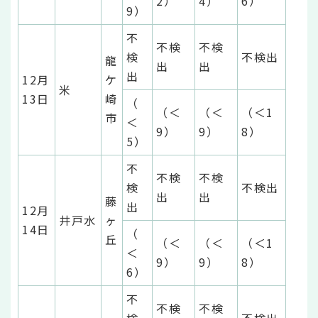
2）
4）
6）
9）
不
不検
不検
検
不検出
龍
出
出
出
12月
ケ
米
13日
崎
（
（＜
（＜
（＜1
市
＜
9）
9）
8）
5）
不
不検
不検
検
不検出
出
出
藤
出
12月
井戸水
ヶ
14日
（
丘
（＜
（＜
（＜1
＜
9）
9）
8）
6）
不
不検
不検