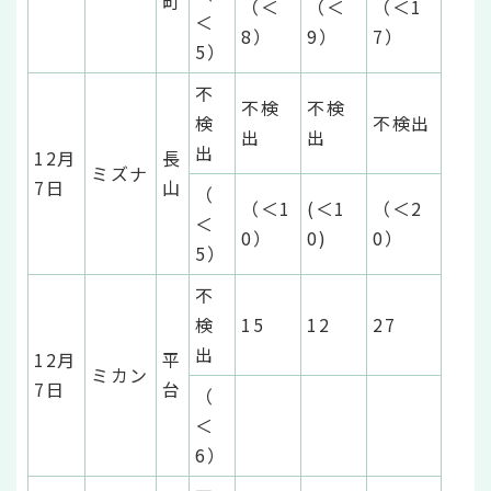
町
（＜
（＜
（＜1
＜
8）
9）
7）
5）
不
不検
不検
検
不検出
出
出
出
12月
長
ミズナ
7日
山
（
（＜1
(＜1
（＜2
＜
0）
0)
0）
5）
不
検
15
12
27
出
12月
平
ミカン
7日
台
（
＜
6）