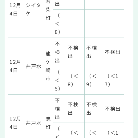
若
出
12月
シイタ
柴
4日
ケ
（
町
＜
8）
不
不検
不検
検
不検出
龍
出
出
出
12月
ケ
井戸水
4日
崎
（
（＜
（＜
（＜1
市
＜
8）
9）
7）
5）
不
不検
不検
検
不検出
出
出
出
12月
泉
井戸水
4日
町
（
（＜
（＜
（＜1
＜