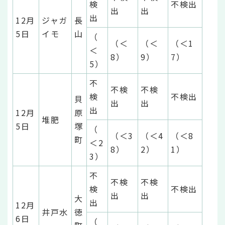
検
不検出
出
出
出
12月
ジャガ
長
5日
イモ
山
（
（＜
（＜
（＜1
＜
8）
9）
7）
5）
不
不検
不検
検
不検出
貝
出
出
出
12月
原
堆肥
5日
塚
（
（＜3
（＜4
（＜8
町
＜2
8）
2）
1）
3）
不
不検
不検
検
不検出
出
出
大
出
12月
井戸水
徳
6日
（