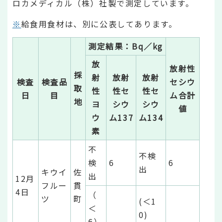
ロカメディカル（株）社製で測定しています。
※
給食用食材は、別に公表してあります。
測定結果：Bq／kg
放
放射性
採
射
放射
放射
検査
検査品
セシウ
取
性
性セ
性セ
日
目
ム合計
地
ヨ
シウ
シウ
値
ウ
ム137
ム134
素
不
不検
検
6
6
出
キウイ
佐
出
12月
フルー
貫
4日
（
ツ
町
(＜1
＜
0)
6）