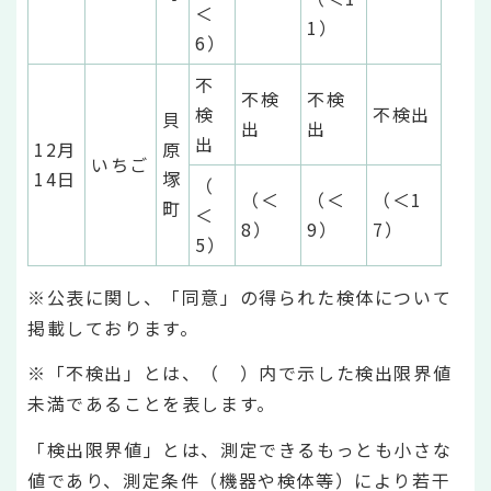
＜
1）
6）
不
不検
不検
検
不検出
貝
出
出
出
12月
原
いちご
14日
塚
（
（＜
（＜
（＜1
町
＜
8）
9）
7）
5）
※公表に関し、「同意」の得られた検体について
掲載しております。
※「不検出」とは、（ ）内で示した検出限界値
未満であることを表します。
「検出限界値」とは、測定できるもっとも小さな
値であり、測定条件（機器や検体等）により若干