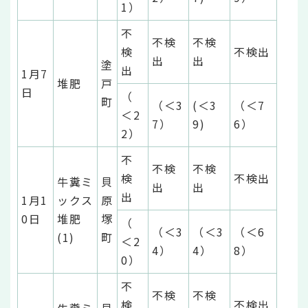
1）
不
不検
不検
検
不検出
出
出
塗
出
1月7
堆肥
戸
日
（
町
（＜3
(＜3
（＜7
＜2
7）
9)
6）
2）
不
不検
不検
検
不検出
牛糞ミ
貝
出
出
出
1月1
ックス
原
0日
堆肥
塚
（
（＜3
（＜3
（＜6
(1)
町
＜2
4）
4）
8）
0）
不
不検
不検
検
不検出
牛糞ミ
貝