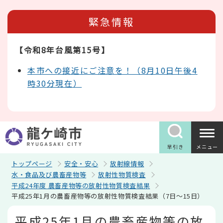
こ
の
緊急情報
ペ
ー
ジ
【令和8年台風第15号】
の
先
頭
本市への接近にご注意を！（8月10日午後4
で
時30分現在）
す
早引き
メニュー
トップページ
安全・安心
放射線情報
水・食品及び農畜産物等
放射性物質検査
平成24年度 農畜産物等の放射性物質検査結果
平成25年1月の農畜産物等の放射性物質検査結果（7日～15日）
本
平成25年1月の農畜産物等の放
文