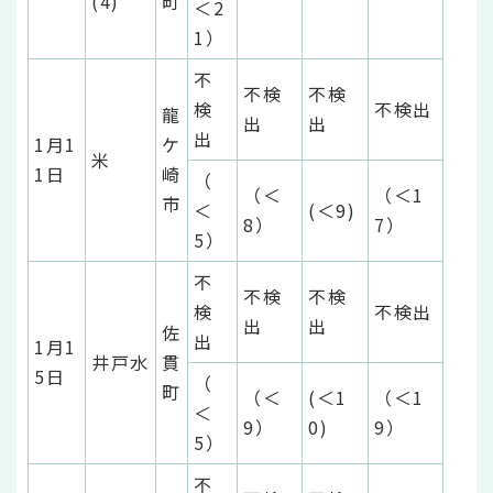
(4)
町
＜2
1）
不
不検
不検
検
不検出
龍
出
出
出
1月1
ケ
米
1日
崎
（
（＜
（＜1
市
＜
(＜9)
8）
7）
5）
不
不検
不検
検
不検出
出
出
佐
出
1月1
井戸水
貫
5日
（
町
（＜
(＜1
（＜1
＜
9）
0)
9）
5）
不