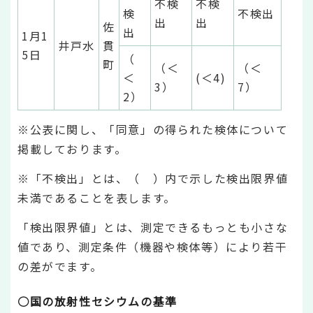
不検
不検
検
不検出
出
出
佐
出
1月1
井戸水
貫
5日
（
町
（＜
（＜
＜
(＜4)
3）
7）
2）
※公表に関し、「同意」の得られた検体について
掲載しております。
※「不検出」とは、（ ）内で示した検出限界値
未満であることを表します。
「検出限界値」とは、測定できるもっとも小さな
値であり、測定条件（機器や検体等）により若干
の差がでます。
○国の放射性セシウムの基準