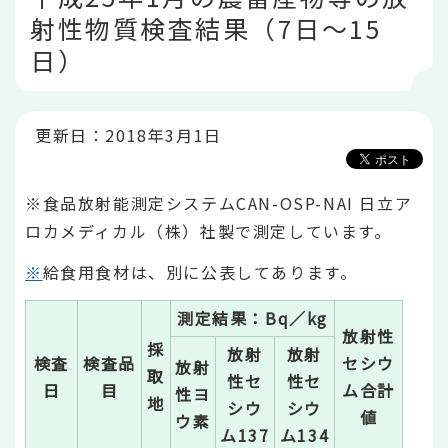
こ
射性物質検査結果（7日～15
こ
か
日）
ら
更新日：2018年3月1日
※食品放射能測定システムCAN-OSP-NAI 日立ア
ロカメディカル（株）社製で測定しています。
※
給食用食材は、別に公表してあります。
測定結果：Bq／kg
放射性
採
放射
放射
検査
検査品
セシウ
放射
取
性セ
性セ
日
目
ム合計
性ヨ
地
シウ
シウ
値
ウ素
ム137
ム134