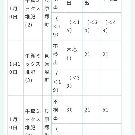
出
出
出
1月1
ックス
原
0日
堆肥
塚
（
（＜1
（＜3
（＜4
(2)
町
＜1
5）
4）
9）
9）
不
不検
検
21
21
牛糞ミ
貝
出
出
1月1
ックス
原
0日
堆肥
塚
（
（＜3
(3)
町
＜1
3）
9）
不
検
30
21
51
牛糞ミ
貝
出
1月1
ックス
原
0日
堆肥
塚
（