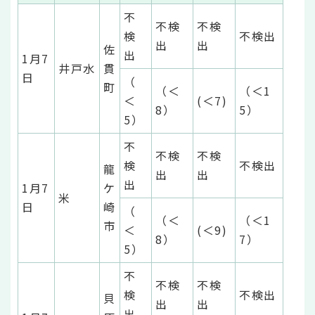
不
不検
不検
検
不検出
出
出
佐
出
1月7
井戸水
貫
日
（
町
（＜
（＜1
＜
(＜7)
8）
5）
5）
不
不検
不検
検
不検出
龍
出
出
出
1月7
ケ
米
日
崎
（
（＜
（＜1
市
＜
(＜9)
8）
7）
5）
不
不検
不検
検
不検出
貝
出
出
出