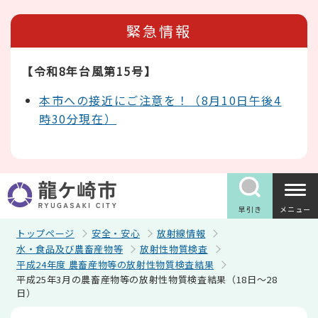
こ
の
緊急情報
ペ
ー
ジ
【令和8年台風第15号】
の
先
頭
本市への接近にご注意を！（8月10日午後4
で
時30分現在）
す
早引き
メニュー
トップページ
安全・安心
放射線情報
水・食品及び農畜産物等
放射性物質検査
平成24年度 農畜産物等の放射性物質検査結果
平成25年3月の農畜産物等の放射性物質検査結果（18日～28
日）
本