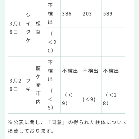
不
検
386
203
589
シ
出
3月1
イ
松
8日
タ
葉
（
ケ
＜2
0）
不
龍
検
不検出
不検出
不検出
ケ
出
3月2
フ
崎
8日
キ
（
市
（＜
（＜1
＜
(＜9)
内
9）
8）
5）
※公表に関し、「同意」の得られた検体について
掲載しております。