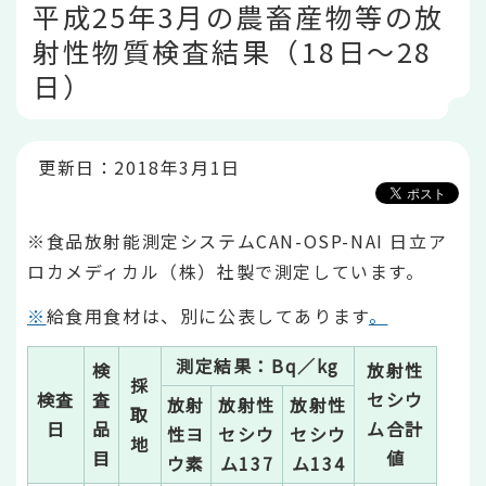
平成25年3月の農畜産物等の放
文
こ
射性物質検査結果（18日～28
こ
か
日）
ら
更新日：2018年3月1日
※食品放射能測定システムCAN-OSP-NAI 日立ア
ロカメディカル（株）社製で測定しています。
※
給食用食材は、別に公表してあります
。
測定結果：Bq／kg
検
放射性
採
検査
査
セシウ
放射
放射性
放射性
取
日
品
ム合計
性ヨ
セシウ
セシウ
地
目
値
ウ素
ム137
ム134