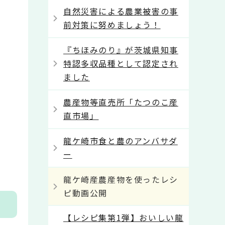
自然災害による農業被害の事
前対策に努めましょう！
『ちほみのり』が茨城県知事
特認多収品種として認定され
ました
農産物等直売所「たつのこ産
直市場」
龍ケ崎市食と農のアンバサダ
ー
龍ケ崎産農産物を使ったレシ
ピ動画公開
【レシピ集第1弾】おいしい龍