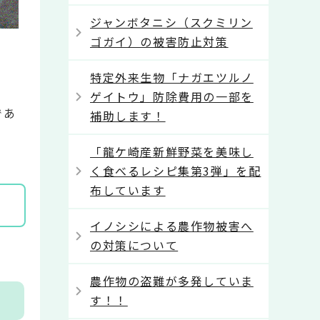
ジャンボタニシ（スクミリン
ゴガイ）の被害防止対策
特定外来生物「ナガエツルノ
ゲイトウ」防除費用の一部を
であ
補助します！
「龍ケ崎産新鮮野菜を美味し
く食べるレシピ集第3弾」を配
布しています
イノシシによる農作物被害へ
の対策について
農作物の盗難が多発していま
す！！