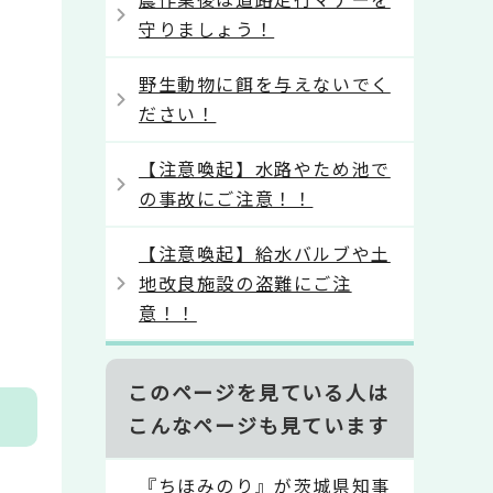
守りましょう！
野生動物に餌を与えないでく
ださい！
【注意喚起】水路やため池で
の事故にご注意！！
【注意喚起】給水バルブや土
地改良施設の盗難にご注
意！！
このページを見ている人は
こんなページも見ています
『ちほみのり』が茨城県知事