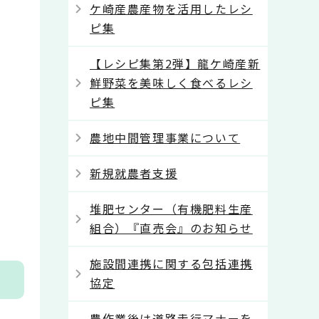
ケ崎産農産物を活用したレシ
ピ集
【レシピ集第2弾】龍ケ崎産新
鮮野菜を美味しく食べるレシ
ピ集
農地中間管理事業について
新規就農者支援
堆肥センター（有機肥料生産
組合）『直売会』のお知らせ
施設間連携に関する包括連携
協定
農作業後は道路走行マナーを