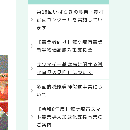
第18回いばらきの農業・農村
絵画コンクールを実施してい
ます
【農業者向け】龍ケ崎市農業
者等物価高騰対策支援金
サツマイモ基腐病に関する遵
守事項の見直しについて
多面的機能発揮促進事業につ
いて
【令和8年度】龍ケ崎市スマー
ト農業導入加速化支援事業の
ご案内