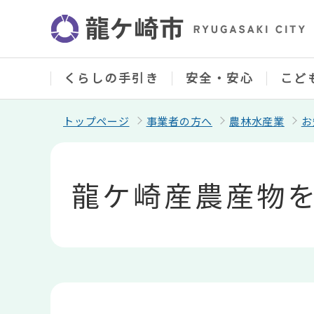
こ
の
ペ
ー
ジ
の
くらしの手引き
安全・安心
こど
先
頭
で
トップページ
事業者の方へ
農林水産業
お
す
本
文
こ
龍ケ崎産農産物
こ
か
ら