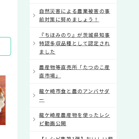
自然災害による農業被害の事
前対策に努めましょう！
『ちほみのり』が茨城県知事
特認多収品種として認定され
ました
農産物等直売所「たつのこ産
直市場」
龍ケ崎市食と農のアンバサダ
ー
龍ケ崎産農産物を使ったレシ
ピ動画公開
【レシピ集第1弾】おいしい龍