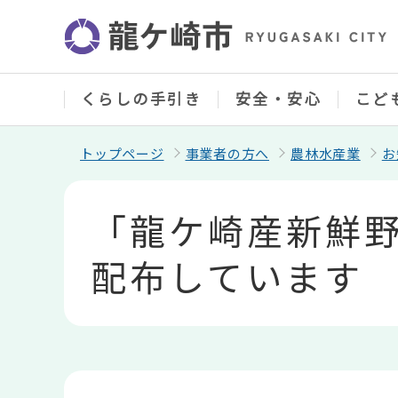
こ
の
ペ
ー
ジ
の
くらしの手引き
安全・安心
こど
先
頭
で
トップページ
事業者の方へ
農林水産業
お
す
本
文
「龍ケ崎産新鮮
こ
こ
か
配布しています
ら