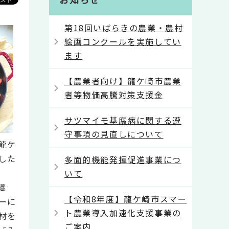
第18回いばらきの農業・農村
絵画コンクールを実施してい
ます
【農業者向け】龍ケ崎市農業
者等物価高騰対策支援金
サツマイモ基腐病に関する遵
守事項の見直しについて
龍ケ
した
多面的機能発揮促進事業につ
いて
織
【令和8年度】龍ケ崎市スマー
ーに
ト農業導入加速化支援事業の
材を
ご案内