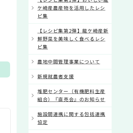
ケ崎産農産物を活用したレシ
ピ集
【レシピ集第2弾】龍ケ崎産新
鮮野菜を美味しく食べるレシ
ピ集
農地中間管理事業について
新規就農者支援
堆肥センター（有機肥料生産
組合）『直売会』のお知らせ
施設間連携に関する包括連携
協定