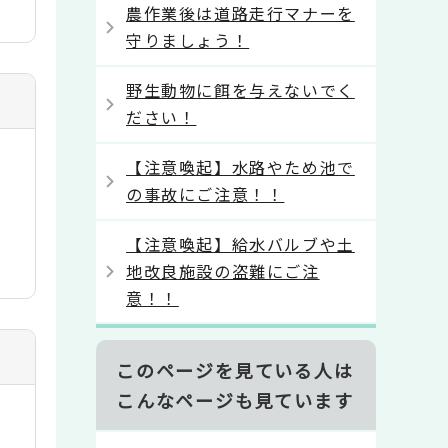
農作業後は道路走行マナーを
守りましょう！
野生動物に餌を与えないでく
ださい！
【注意喚起】水路やため池で
の事故にご注意！！
【注意喚起】給水バルブや土
地改良施設の盗難にご注
意！！
このページを見ている人は
こんなページも見ています