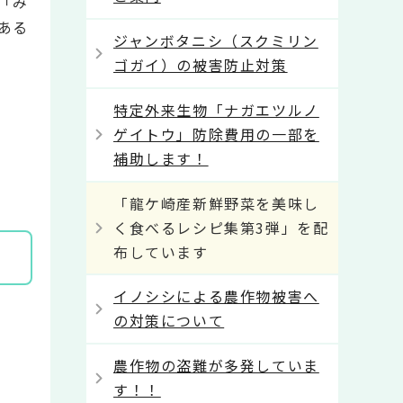
「み
ある
ジャンボタニシ（スクミリン
ゴガイ）の被害防止対策
特定外来生物「ナガエツルノ
ゲイトウ」防除費用の一部を
補助します！
「龍ケ崎産新鮮野菜を美味し
く食べるレシピ集第3弾」を配
布しています
イノシシによる農作物被害へ
の対策について
農作物の盗難が多発していま
す！！