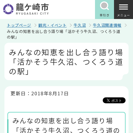
こ
の
ペ
早引き
メニュー
ー
ジ
トップページ
観光・イベント
牛久沼
牛久沼関連情報
の
みんなの知恵を出し合う語り場「活かそう牛久沼、つくろう道
先
の駅」
頭
で
本
みんなの知恵を出し合う語り場
す
文
こ
「活かそう牛久沼、つくろう道
こ
か
の駅」
ら
更新日：2018年8月17日
みんなの知恵を出し合う語り場
「活かそう牛久沼、つくろう道の