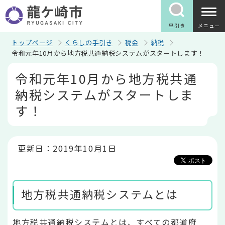
こ
の
ペ
早引き
メニュー
ー
ジ
トップページ
くらしの手引き
税金
納税
の
令和元年10月から地方税共通納税システムがスタートします！
先
本
頭
令和元年10月から地方税共通
文
で
こ
す
納税システムがスタートしま
こ
か
す！
ら
更新日：2019年10月1日
地方税共通納税システムとは
地方税共通納税システムとは、すべての都道府