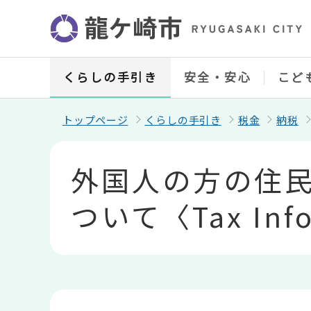
こ
の
ペ
ー
ジ
の
くらしの手引き
安全・安心
こど
先
頭
で
トップページ
くらしの手引き
税金
納税
す
本
文
外国人の方の住
こ
こ
か
ついて〈Tax Info
ら