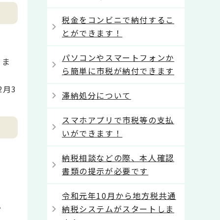
税金をコンビニで納付するこ
とができます！
パソコンやスマートフォンか
りま
ら簡単に市税が納付できます
2月3
滞納処分について
スマホアプリで市税等の支払
いができます！
納税相談などの際、本人確認
書類の提示が必要です
令和元年10月から地方税共通
。
納税システムがスタートしま