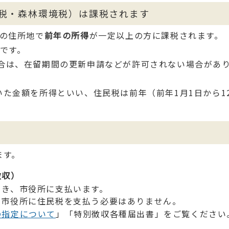
税・森林環境税）は課税されます
点の住所地で
前年の所得
が一定以上の方に課税されます。
です。
合は、在留期間の更新申請などが許可されない場合があ
た金額を所得といい、住民税は前年（前年1月1日から1
。
ます。
徴収）
引き、市役所に支払います。
で市役所に住民税を支払う必要はありません。
の指定について
」「特別徴収各種届出書」をご覧ください