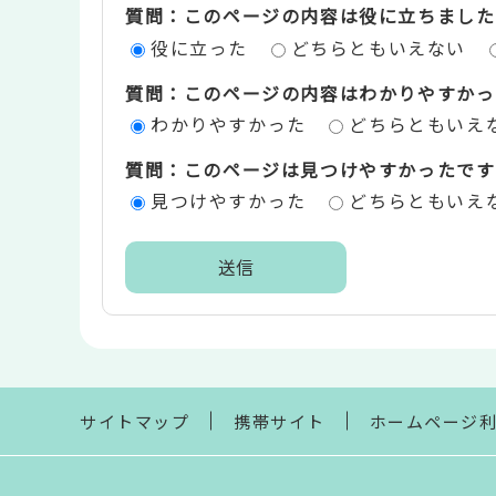
質問：このページの内容は役に立ちました
ン
役に立った
どちらともいえない
ツ
質問：このページの内容はわかりやすかっ
評
わかりやすかった
どちらともいえ
価
質問：このページは見つけやすかったです
エ
見つけやすかった
どちらともいえ
リ
ア
本
文
こ
こ
ま
サイトマップ
携帯サイト
ホームページ
で