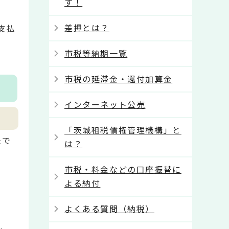
す！
差押とは？
支払
市税等納期一覧
市税の延滞金・還付加算金
インターネット公売
「茨城租税債権管理機構」と
法で
は？
市税・料金などの口座振替に
よる納付
よくある質問（納税）