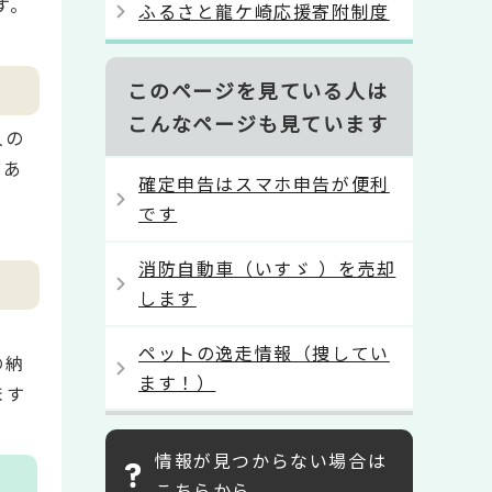
す。
ふるさと龍ケ崎応援寄附制度
このページを見ている人は
こんなページも見ています
人の
があ
確定申告はスマホ申告が便利
です
消防自動車（いすゞ ）を売却
します
ペットの逸走情報（捜してい
の納
ます！）
ます
情報が見つからない場合は
こちらから