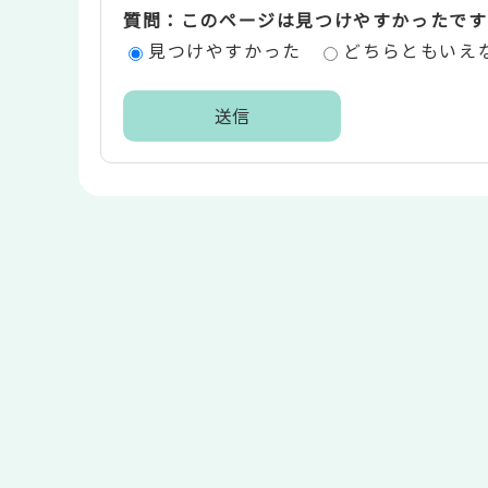
質問：このページは見つけやすかったです
エ
見つけやすかった
どちらともいえ
リ
ア
本
文
こ
こ
ま
で