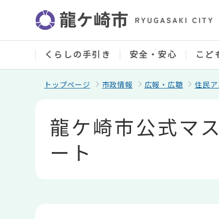
こ
の
ペ
ー
ジ
の
くらしの手引き
安全・安心
こど
先
頭
で
トップページ
市政情報
広報・広聴
住民ア
す
本
文
龍ケ崎市公式マ
こ
こ
か
ート
ら