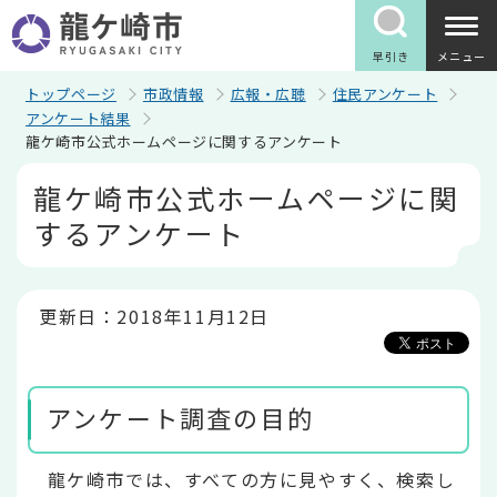
こ
の
ペ
早引き
メニュー
ー
ジ
トップページ
市政情報
広報・広聴
住民アンケート
の
アンケート結果
先
龍ケ崎市公式ホームページに関するアンケート
頭
で
本
龍ケ崎市公式ホームページに関
す
文
こ
するアンケート
こ
か
ら
更新日：2018年11月12日
アンケート調査の目的
龍ケ崎市では、すべての方に見やすく、検索し