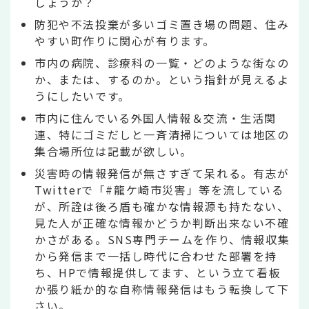
しょうか？
防犯や不法投棄が多いゴミ置き場の問題、住み
やすい町作りに関心が有ります。
市内の病院、診療科の一覧・どのような街なの
か、または、するのか。という指針が見えるよ
うにしたいです。
市内に住んでいる外国人情報＆交流・生活関
連、特にゴミだしと一斉清掃については地区の
集合場所位は記載が欲しい。
災害時の情報発信が無さすぎて呆れる。有志が
Twitterで「#龍ケ崎市災害」等を流している
が、所詮は後ろ盾も確かな情報源も持たない、
見た人が正確な情報かどうか判断出来ない不確
かさがある。SNS専門チームを作り、情報収集
から発信まで一括し時代に合わせた部署を持
ち、HPで情報提供してます、という立て看板
か張り紙か的な自称情報発信はもう転換して下
さい。