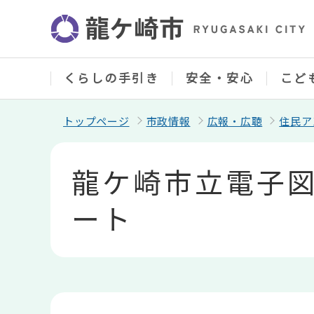
こ
の
ペ
ー
ジ
の
くらしの手引き
安全・安心
こど
先
頭
で
トップページ
市政情報
広報・広聴
住民ア
す
本
文
龍ケ崎市立電子
こ
こ
か
ート
ら