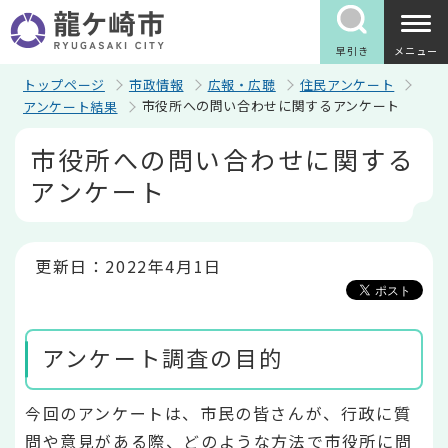
こ
の
ペ
早引き
メニュー
ー
ジ
トップページ
市政情報
広報・広聴
住民アンケート
の
市役所への問い合わせに関するアンケート
アンケート結果
先
頭
本
市役所への問い合わせに関する
で
文
す
こ
アンケート
こ
か
ら
更新日：2022年4月1日
アンケート調査の目的
今回のアンケートは、市民の皆さんが、行政に質
問や意見がある際、どのような方法で市役所に問