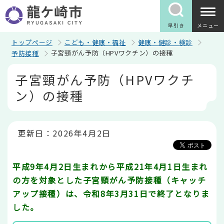
こ
の
ペ
早引き
メニュー
ー
ジ
トップページ
こども・健康・福祉
健康・健診・検診
の
子宮頸がん予防（HPVワクチン）の接種
予防接種
先
頭
本
子宮頸がん予防（HPVワクチ
で
文
す
こ
ン）の接種
こ
か
ら
更新日：2026年4月2日
平成9年4月2日生まれから平成21年4月1日生まれ
の方を対象とした子宮頸がん予防接種（キャッチ
アップ接種）は、令和8年3月31日で終了となりま
した。