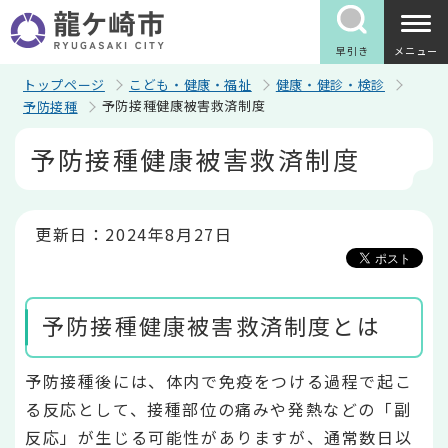
こ
の
ペ
早引き
メニュー
ー
ジ
トップページ
こども・健康・福祉
健康・健診・検診
の
予防接種健康被害救済制度
予防接種
先
頭
本
予防接種健康被害救済制度
で
文
す
こ
こ
か
ら
更新日：2024年8月27日
予防接種健康被害救済制度とは
予防接種後には、体内で免疫をつける過程で起こ
る反応として、接種部位の痛みや発熱などの「副
反応」が生じる可能性がありますが、通常数日以