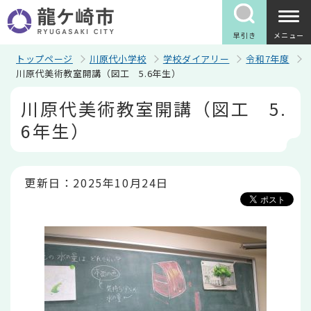
こ
の
ペ
早引き
メニュー
ー
ジ
トップページ
川原代小学校
学校ダイアリー
令和7年度
の
川原代美術教室開講（図工 5.6年生）
先
本
頭
川原代美術教室開講（図工 5.
文
で
こ
す
6年生）
こ
か
ら
更新日：2025年10月24日