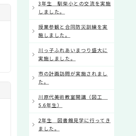
3年生 馴柴小との交流を実施
しました。
授業参観と合同防災訓練を実
施しました。
川っ子ふれあいまつり盛大に
実施しました。
市の計画訪問が実施されまし
た。
川原代美術教室開講（図工
5.6年生）
2年生 図書館見学に行ってき
ました。