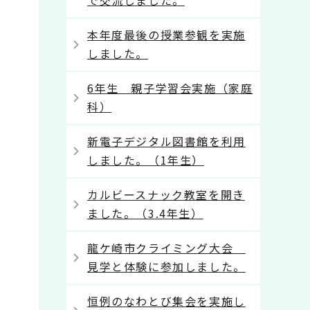
で交流しました。
本年度最後の授業参観を実施
しました。
6年生 親子学習会実施（家庭
科）
新電子デジタル図書館を利用
しました。（1年生）
カルビースナック教室を開き
ました。（3.4年生）
龍ケ崎市クライミング大会
見学と体験に参加しました。
恒例のなわとび集会を実施し