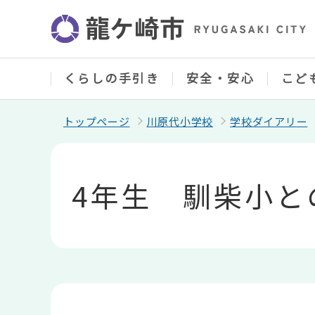
こ
の
ペ
ー
ジ
の
くらしの手引き
安全・安心
こど
先
頭
で
トップページ
川原代小学校
学校ダイアリー
す
本
文
こ
4年生 馴柴小と
こ
か
ら