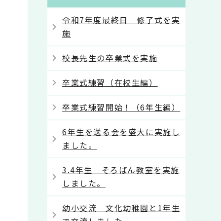
令和7年度最終日 修了式を実
施
校長先生の卒業式を実施
卒業式練習（在校生編）
卒業式練習開始！（6年生編）
6年生を送る会を盛大に実施し
ました。
3.4年生 そろばん教室を実施
しました。
幼小交流 文化幼稚園と1年生