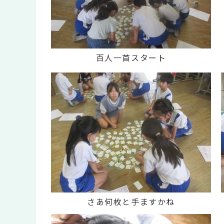
百人一首スタート
さあ何枚と手ますかね