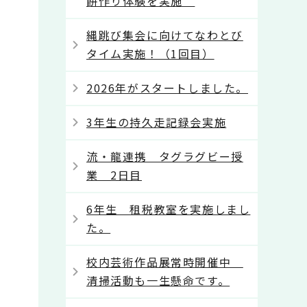
餅作り体験を実施
縄跳び集会に向けてなわとび
タイム実施！（1回目）
2026年がスタートしました。
3年生の持久走記録会実施
流・龍連携 タグラグビー授
業 2日目
6年生 租税教室を実施しまし
た。
校内芸術作品展常時開催中
清掃活動も一生懸命です。