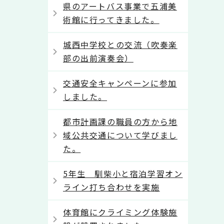
県のアートバス事業で五浦美
術館に行ってきました。
城西中学校との交流（吹奏楽
部の出前演奏会）
交通安全キャンペーンに参加
しました。
都市計画課の職員の方から地
域公共交通について学びまし
た。
5年生 馴柴小と宿泊学習オン
ライン打ち合わせを実施
体育館にクライミング体験施