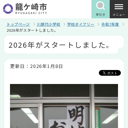
こ
の
ペ
早引き
メニュー
ー
ジ
トップページ
川原代小学校
学校ダイアリー
令和7年度
の
2026年がスタートしました。
先
本
頭
2026年がスタートしました。
文
で
こ
す
こ
か
ら
更新日：2026年1月8日