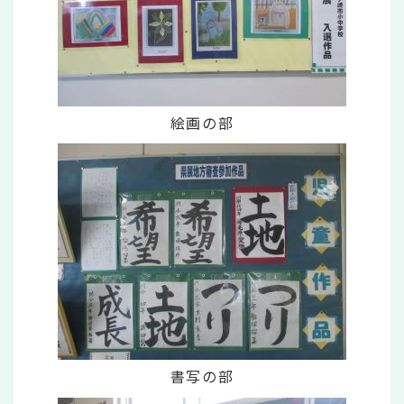
絵画の部
書写の部