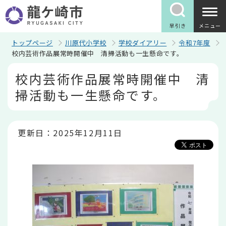
こ
の
ペ
早引き
メニュー
ー
ジ
トップページ
川原代小学校
学校ダイアリー
令和7年度
の
校内芸術作品展常時開催中 清掃活動も一生懸命です。
先
本
頭
校内芸術作品展常時開催中 清
文
で
こ
す
掃活動も一生懸命です。
こ
か
ら
更新日：2025年12月11日