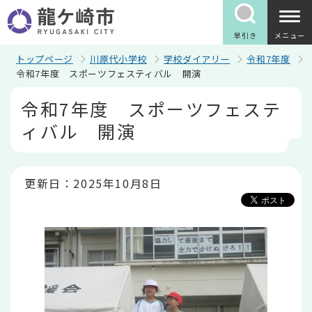
こ
の
ペ
早引き
メニュー
ー
ジ
トップページ
川原代小学校
学校ダイアリー
令和7年度
の
令和7年度 スポーツフェスティバル 開演
先
本
頭
令和7年度 スポーツフェステ
文
で
こ
す
ィバル 開演
こ
か
ら
更新日：2025年10月8日