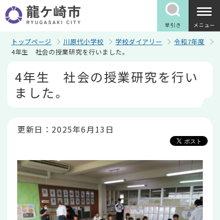
こ
の
ペ
早引き
メニュー
ー
ジ
トップページ
川原代小学校
学校ダイアリー
令和7年度
の
4年生 社会の授業研究を行いました。
先
本
頭
4年生 社会の授業研究を行い
文
で
こ
す
ました。
こ
か
ら
更新日：2025年6月13日