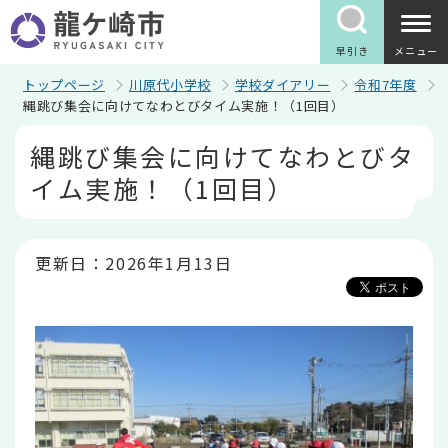
こ
の
ペ
早引き
メニュー
ー
ジ
トップページ
川原代小学校
学校ダイアリー
令和7年度
の
縄跳び集会に向けてなわとびタイム実施！（1回目）
先
本
頭
縄跳び集会に向けてなわとびタ
文
で
こ
す
イム実施！（1回目）
こ
か
ら
更新日：2026年1月13日