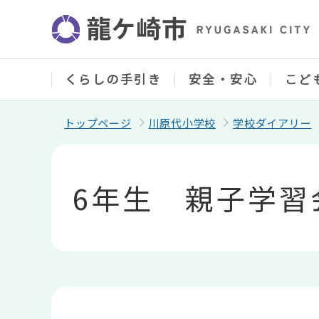
こ
の
ペ
ー
ジ
の
くらしの手引き
安全・安心
こど
先
頭
で
トップページ
川原代小学校
学校ダイアリー
す
本
文
こ
6年生 親子学習
こ
か
ら