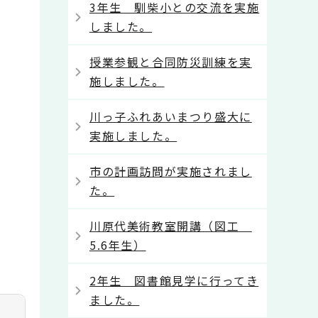
3年生 馴柴小との交流を実施
しました。
授業参観と合同防災訓練を実
施しました。
川っ子ふれあいまつり盛大に
実施しました。
市の計画訪問が実施されまし
た。
川原代美術教室開講（図工
5.6年生）
2年生 図書館見学に行ってき
ました。