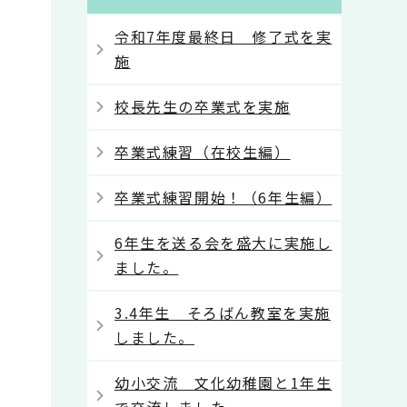
令和7年度最終日 修了式を実
施
校長先生の卒業式を実施
卒業式練習（在校生編）
卒業式練習開始！（6年生編）
6年生を送る会を盛大に実施し
ました。
3.4年生 そろばん教室を実施
しました。
幼小交流 文化幼稚園と1年生