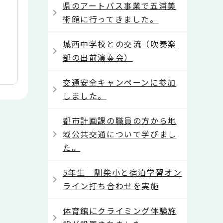
県のアートバス事業で五浦美
術館に行ってきました。
城西中学校との交流（吹奏楽
部の出前演奏会）
交通安全キャンペーンに参加
しました。
都市計画課の職員の方から地
域公共交通について学びまし
た。
5年生 馴柴小と宿泊学習オン
ライン打ち合わせを実施
体育館にクライミング体験施