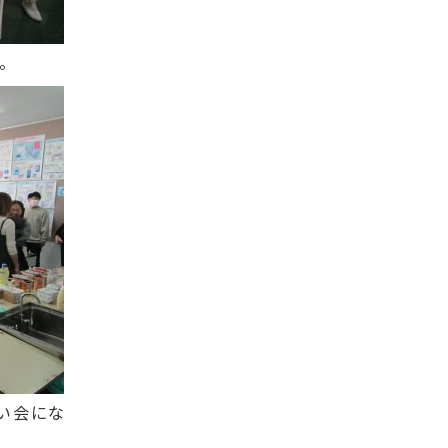
。
い会にな