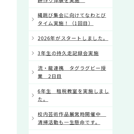
餅作り体験を実施
縄跳び集会に向けてなわとび
タイム実施！（1回目）
2026年がスタートしました。
3年生の持久走記録会実施
流・龍連携 タグラグビー授
業 2日目
6年生 租税教室を実施しまし
た。
校内芸術作品展常時開催中
清掃活動も一生懸命です。