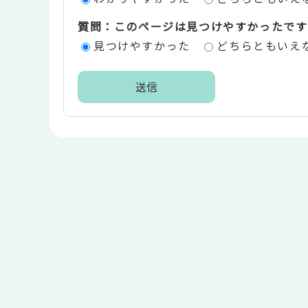
価
質問：このページは見つけやすかったです
エ
見つけやすかった
どちらともいえ
リ
ア
本
文
こ
こ
ま
で