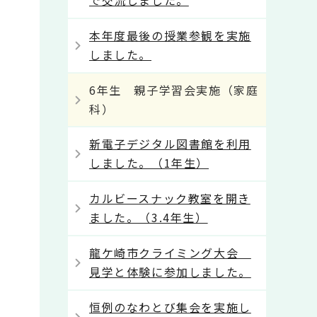
で交流しました。
本年度最後の授業参観を実施
しました。
6年生 親子学習会実施（家庭
科）
新電子デジタル図書館を利用
しました。（1年生）
カルビースナック教室を開き
ました。（3.4年生）
龍ケ崎市クライミング大会
見学と体験に参加しました。
恒例のなわとび集会を実施し