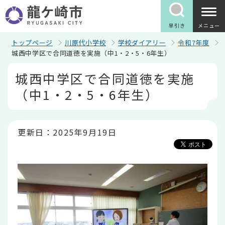
こ
の
ペ
早引き
メニュー
ー
ジ
トップページ
川原代小学校
学校ダイアリー
令和7年度
の
城西中学区で合同道徳を実施（中1・2・5・6年生）
先
本
頭
城西中学区で合同道徳を実施
文
で
こ
す
（中1・2・5・6年生）
こ
か
ら
更新日：2025年9月19日