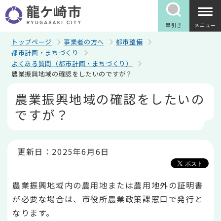
こ
の
ペ
早引き
メニュー
ー
ジ
トップページ
事業者の方へ
都市整備
の
都市計画・まちづくり
先
よくある質問（都市計画・まちづくり）
頭
農業振興地域の確認をしたいのですが？
で
す
本
農業振興地域の確認をしたいの
文
こ
ですが？
こ
か
ら
更新日：2025年6月6日
農業振興地域内の農用地または農用地外の証明書
が必要な場合は、市役所農業政策課窓口で発行と
なります。