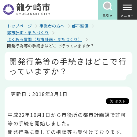
こ
の
ペ
早引き
メニュー
ー
ジ
トップページ
事業者の方へ
都市整備
の
都市計画・まちづくり
先
よくある質問（都市計画・まちづくり）
頭
開発行為等の手続きはどこで行っていますか？
で
す
本
開発行為等の手続きはどこで行
文
こ
っていますか？
こ
か
ら
更新日：2018年3月1日
平成22年10月1日から市役所の都市計画課で許可
等の手続を開始しました。
開発行為に関しての相談等も受付けております。