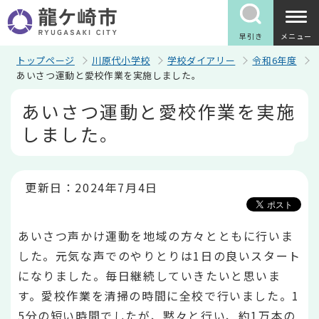
こ
の
ペ
早引き
メニュー
ー
ジ
トップページ
川原代小学校
学校ダイアリー
令和6年度
の
あいさつ運動と愛校作業を実施しました。
先
本
頭
あいさつ運動と愛校作業を実施
文
で
こ
す
しました。
こ
か
ら
更新日：2024年7月4日
あいさつ声かけ運動を地域の方々とともに行いま
した。元気な声でのやりとりは1日の良いスタート
になりました。毎日継続していきたいと思いま
す。愛校作業を清掃の時間に全校で行いました。1
5分の短い時間でしたが、黙々と行い、約1万本の